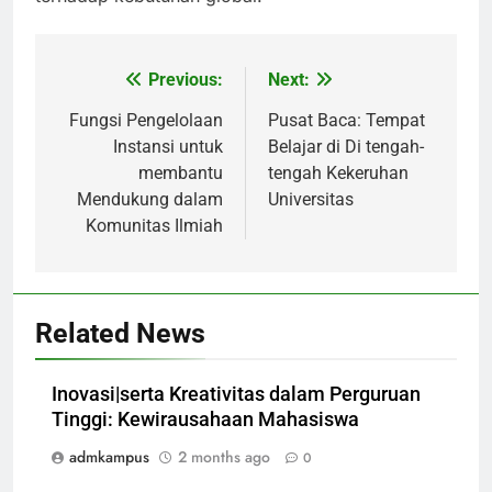
Previous:
Next:
Post
navigation
Fungsi Pengelolaan
Pusat Baca: Tempat
Instansi untuk
Belajar di Di tengah-
membantu
tengah Kekeruhan
Mendukung dalam
Universitas
Komunitas Ilmiah
Related News
Inovasi|serta Kreativitas dalam Perguruan
Tinggi: Kewirausahaan Mahasiswa
admkampus
2 months ago
0