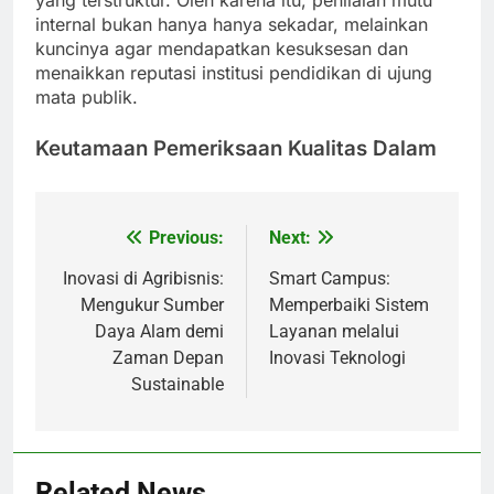
yang terstruktur. Oleh karena itu, penilaian mutu
internal bukan hanya hanya sekadar, melainkan
kuncinya agar mendapatkan kesuksesan dan
menaikkan reputasi institusi pendidikan di ujung
mata publik.
Keutamaan Pemeriksaan Kualitas Dalam
Previous:
Next:
Post
navigation
Inovasi di Agribisnis:
Smart Campus:
Mengukur Sumber
Memperbaiki Sistem
Daya Alam demi
Layanan melalui
Zaman Depan
Inovasi Teknologi
Sustainable
Related News