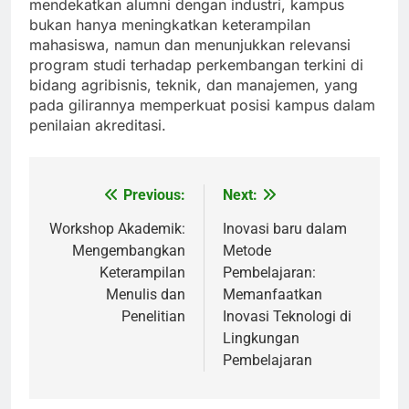
mendekatkan alumni dengan industri, kampus
bukan hanya meningkatkan keterampilan
mahasiswa, namun dan menunjukkan relevansi
program studi terhadap perkembangan terkini di
bidang agribisnis, teknik, dan manajemen, yang
pada gilirannya memperkuat posisi kampus dalam
penilaian akreditasi.
Previous:
Next:
Post
navigation
Workshop Akademik:
Inovasi baru dalam
Mengembangkan
Metode
Keterampilan
Pembelajaran:
Menulis dan
Memanfaatkan
Penelitian
Inovasi Teknologi di
Lingkungan
Pembelajaran