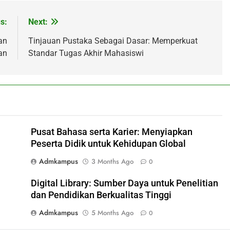
s:
Next:
an
Tinjauan Pustaka Sebagai Dasar: Memperkuat
an
Standar Tugas Akhir Mahasiswi
Pusat Bahasa serta Karier: Menyiapkan
Peserta Didik untuk Kehidupan Global
Admkampus
3 Months Ago
0
Digital Library: Sumber Daya untuk Penelitian
dan Pendidikan Berkualitas Tinggi
Admkampus
5 Months Ago
0