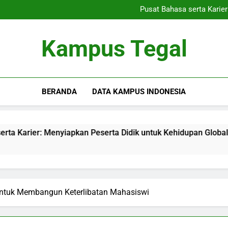
Inovasi|serta Kreati
Pusat Bahasa serta Karie
Akreditasi Internasi
Digital Library: Sumber Daya
Inovasi|serta Kreati
Kampus Tegal
Pusat Bahasa serta Karie
Akreditasi Internasi
Digital Library: Sumber Daya
BERANDA
DATA KAMPUS INDONESIA
: Menyiapkan Peserta Didik untuk Kehidupan Global
Akre
3 Mo
tuk Membangun Keterlibatan Mahasiswi