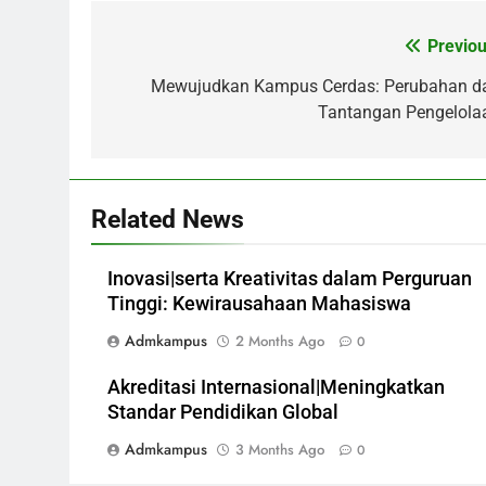
Previou
Post
navigation
Mewujudkan Kampus Cerdas: Perubahan d
Tantangan Pengelola
Related News
Inovasi|serta Kreativitas dalam Perguruan
Tinggi: Kewirausahaan Mahasiswa
Admkampus
2 Months Ago
0
Akreditasi Internasional|Meningkatkan
Standar Pendidikan Global
Admkampus
3 Months Ago
0