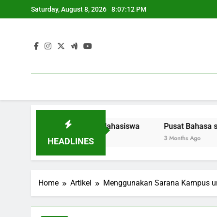
Skip
Saturday, August 8, 2026
8:07:13 PM
to
content
ggi: Kewirausahaan Mahasiswa
Pusat Bahasa serta Karier
3 Months Ago
HEADLINES
Home
Artikel
Menggunakan Sarana Kampus un