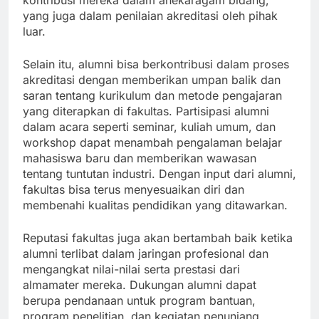
kontribusi mereka dalam anekaragam bidang,
yang juga dalam penilaian akreditasi oleh pihak
luar.
Selain itu, alumni bisa berkontribusi dalam proses
akreditasi dengan memberikan umpan balik dan
saran tentang kurikulum dan metode pengajaran
yang diterapkan di fakultas. Partisipasi alumni
dalam acara seperti seminar, kuliah umum, dan
workshop dapat menambah pengalaman belajar
mahasiswa baru dan memberikan wawasan
tentang tuntutan industri. Dengan input dari alumni,
fakultas bisa terus menyesuaikan diri dan
membenahi kualitas pendidikan yang ditawarkan.
Reputasi fakultas juga akan bertambah baik ketika
alumni terlibat dalam jaringan profesional dan
mengangkat nilai-nilai serta prestasi dari
almamater mereka. Dukungan alumni dapat
berupa pendanaan untuk program bantuan,
program penelitian, dan kegiatan penunjang