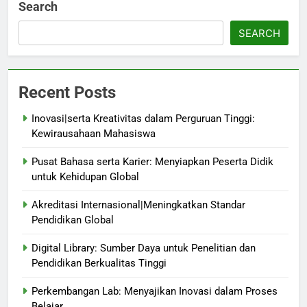
Search
SEARCH
Recent Posts
Inovasi|serta Kreativitas dalam Perguruan Tinggi:
Kewirausahaan Mahasiswa
Pusat Bahasa serta Karier: Menyiapkan Peserta Didik
untuk Kehidupan Global
Akreditasi Internasional|Meningkatkan Standar
Pendidikan Global
Digital Library: Sumber Daya untuk Penelitian dan
Pendidikan Berkualitas Tinggi
Perkembangan Lab: Menyajikan Inovasi dalam Proses
Belajar