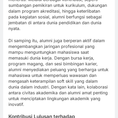
sumbangan pemikiran untuk kurikulum, dukungan
dalam program akreditasi, hingga keterlibatan
pada kegiatan sosial, alumni berfungsi sebagai
jembatan di antara dunia pendidikan dan dunia
nyata.
Di samping itu, alumni juga berperan aktif dalam
mengembangkan jaringan profesional yang
mampu menguntungkan mahasiswa saat
memasuki dunia kerja. Dengan bursa kerja,
program magang, dan sesi bimbingan karier,
alumni menyediakan peluang yang berharga untuk
mahasiswa untuk memperluas wawasan dan
mengasah keterampilan soft skill yang dalam
dunia dalam industri. Dengan kata lain, kolaborasi
antara civitas akademika dan alumni amat penting
untuk menciptakan lingkungan akademik yang
inovatif.
Kontribusi Lulusan terhadap