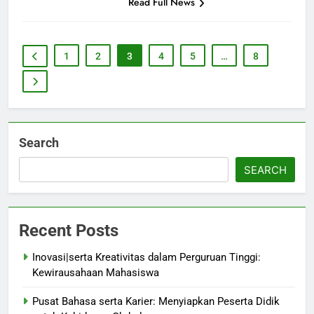
Read Full News
1
2
3
4
5
…
8
Search
SEARCH
Recent Posts
Inovasi|serta Kreativitas dalam Perguruan Tinggi:
Kewirausahaan Mahasiswa
Pusat Bahasa serta Karier: Menyiapkan Peserta Didik